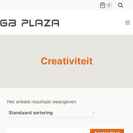
Ga
0
naar
de
inhoud
Creativiteit
Het enkele resultaat weergeven