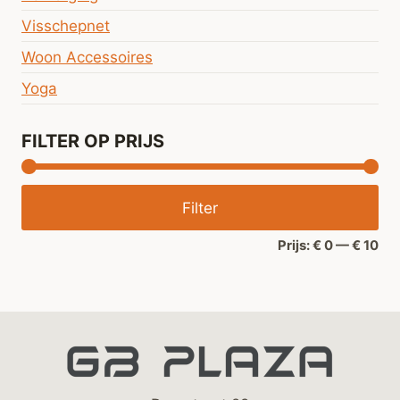
Visschepnet
Woon Accessoires
Yoga
FILTER OP PRIJS
Min
Ma
Filter
prij
prij
Prijs:
€ 0
—
€ 10