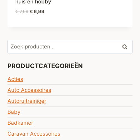
huis en hobby
Oorspronkelijke
Huidige
€
7,99
€
6,99
prijs
prijs
was:
is:
€ 7,99.
€ 6,99.
Zoeken
Zoeke
naar:
PRODUCTCATEGORIEËN
Acties
Auto Accessoires
Autoruitreiniger
Baby
Badkamer
Caravan Accessoires