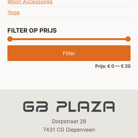
Woon Accessoires
Yoga
FILTER OP PRIJS
Min
Ma
Filter
prij
prij
Prijs:
€ 0
—
€ 20
Dorpstraat 29
7431 CG Diepenveen