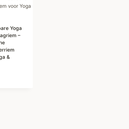
bare Yoga
agriem –
che
erriem
ga &