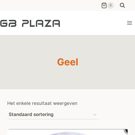
Ga
0
naar
de
inhoud
Geel
Het enkele resultaat weergeven