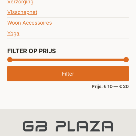
Verzorging
Visschepnet
Woon Accessoires
Yoga
FILTER OP PRIJS
Min
Ma
Filter
prij
prij
Prijs:
€ 10
—
€ 20