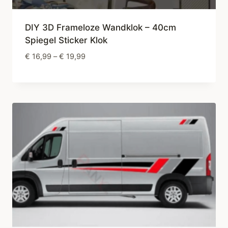
DIY 3D Frameloze Wandklok – 40cm
Spiegel Sticker Klok
Prijsklasse:
€
16,99
–
€
19,99
€ 16,99
tot
€ 19,99