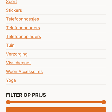
Sport
Stickers
Telefoonhoesjes
Telefoonhouders
Telefoonopladers
Tuin
Verzorging
Visschepnet
Woon Accessoires
Yoga
FILTER OP PRIJS
Min
Ma