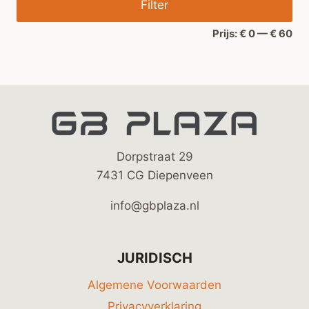
Filter
prij
prij
Prijs:
€ 0
—
€ 60
Dorpstraat 29
7431 CG Diepenveen
info@gbplaza.nl
JURIDISCH
Algemene Voorwaarden
Privacyverklaring