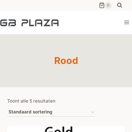
Ga
0
naar
de
inhoud
Rood
Toont alle 5 resultaten