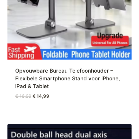
Opvouwbare Bureau Telefoonhouder –
Flexibele Smartphone Stand voor iPhone,
iPad & Tablet
Oorspronkelijke
Huidige
€
16,99
€
14,99
prijs
prijs
was:
is:
€ 16,99.
€ 14,99.