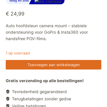
€
24,99
Auto hoofdsteun camera mount – stabiele
ondersteuning voor GoPro & Insta360 voor
handsfree POV-films.
1 op voorraad
Auto
Toevoegen aan winkelwagen
Hoofdsteun
Camera
Gratis verzending op alle bestellingen!
Mount
–
Tevredenheid gegarandeerd
POV
Terugbetalingen zonder gedoe
Actiecam
Veilige betalingen