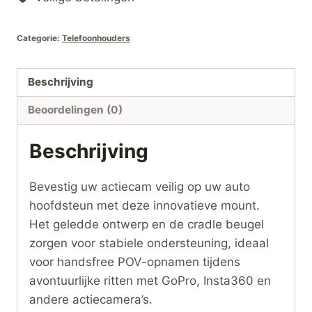
Beugel
voor
Categorie:
Telefoonhouders
GoPro
&
Insta360
Beschrijving
hoeveelheid
Beoordelingen (0)
Beschrijving
Bevestig uw actiecam veilig op uw auto
hoofdsteun met deze innovatieve mount.
Het geledde ontwerp en de cradle beugel
zorgen voor stabiele ondersteuning, ideaal
voor handsfree POV-opnamen tijdens
avontuurlijke ritten met GoPro, Insta360 en
andere actiecamera’s.