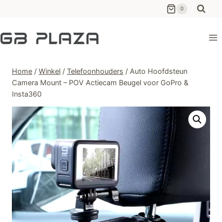
Ga
0
naar
de
inhoud
Home
/
Winkel
/
Telefoonhouders
/
Auto Hoofdsteun
Camera Mount – POV Actiecam Beugel voor GoPro &
Insta360