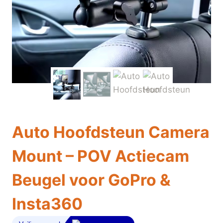
Auto Hoofdsteun Camera
Mount – POV Actiecam
Beugel voor GoPro &
Insta360