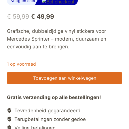
Oorspronkelijke
Huidige
€
59,99
€
49,99
prijs
prijs
Grafische, dubbelzijdige vinyl stickers voor
was:
is:
Mercedes Sprinter – modern, duurzaam en
€ 59,99.
€ 49,99.
eenvoudig aan te brengen.
1 op voorraad
Dubbelzijdige
Toevoegen aan winkelwagen
Vinyl
Stickers
Gratis verzending op alle bestellingen!
voor
Mercedes
Tevredenheid gegarandeerd
Sprinter
Terugbetalingen zonder gedoe
–
Veilige betalingen