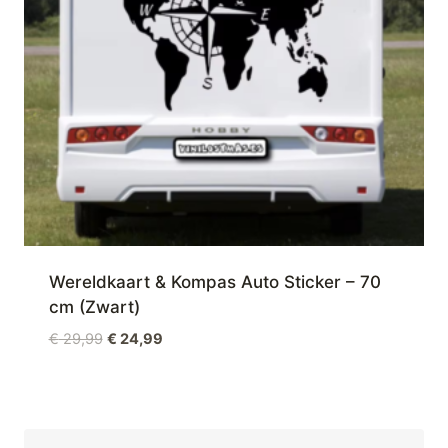
Wereldkaart & Kompas Auto Sticker – 70
cm (Zwart)
Oorspronkelijke
Huidige
€
29,99
€
24,99
prijs
prijs
was:
is:
€ 29,99.
€ 24,99.