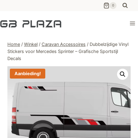
Ga
0
naar
de
inhoud
Home
/
Winkel
/
Caravan Accessoires
/
Dubbelzijdige Vinyl
Stickers voor Mercedes Sprinter – Grafische Sportstijl
Decals
Aanbieding!