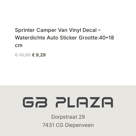
Sprinter Camper Van Vinyl Decal –
Waterdichte Auto Sticker Grootte:40*18
cm
Oorspronkelijke
Huidige
€
10,99
€
9,29
prijs
prijs
was:
is:
€ 10,99.
€ 9,29.
Dorpstraat 29
7431 CG Diepenveen