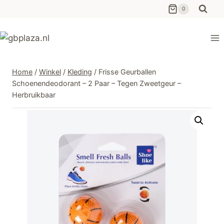
Ga
0
naar
de
inhoud
Home
/
Winkel
/
Kleding
/
Frisse Geurballen
Schoenendeodorant – 2 Paar – Tegen Zweetgeur –
Herbruikbaar