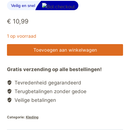
€
10,99
1 op voorraad
Frisse
Toevoegen aan winkelwagen
Geurballen
Schoenendeodorant
Gratis verzending op alle bestellingen!
–
2
Tevredenheid gegarandeerd
Paar
Terugbetalingen zonder gedoe
–
Veilige betalingen
Tegen
Zweetgeur
Categorie:
Kleding
–
Herbruikbaar