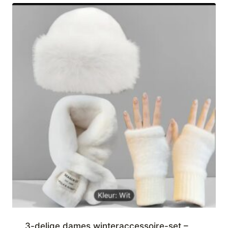
3-delige dames winteraccessoire-set –