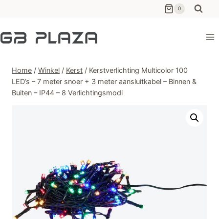
Ga
0
naar
de
inhoud
Home
/
Winkel
/
Kerst
/
Kerstverlichting Multicolor 100
LED’s – 7 meter snoer + 3 meter aansluitkabel – Binnen &
Buiten – IP44 – 8 Verlichtingsmodi