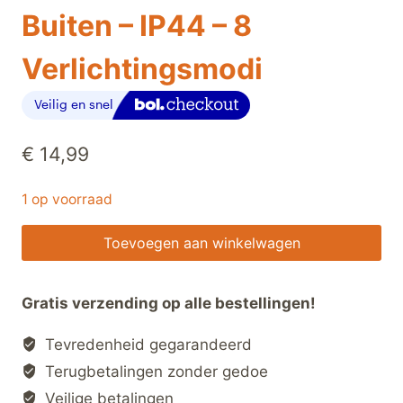
Buiten – IP44 – 8
Verlichtingsmodi
€
14,99
1 op voorraad
Kerstverlichting
Toevoegen aan winkelwagen
Multicolor
100
Gratis verzending op alle bestellingen!
LED’s
–
Tevredenheid gegarandeerd
7
Terugbetalingen zonder gedoe
meter
Veilige betalingen