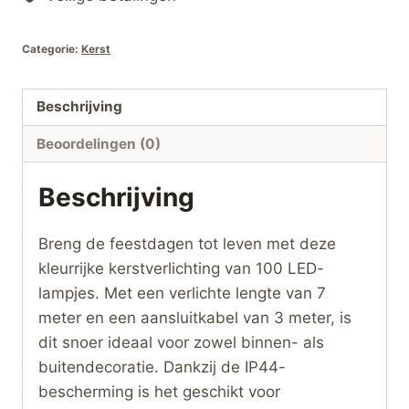
snoer
+
Categorie:
Kerst
3
meter
aansluitkabel
Beschrijving
–
Beoordelingen (0)
Binnen
&
Beschrijving
Buiten
–
Breng de feestdagen tot leven met deze
IP44
kleurrijke kerstverlichting van 100 LED-
–
lampjes. Met een verlichte lengte van 7
8
meter en een aansluitkabel van 3 meter, is
Verlichtingsmodi
dit snoer ideaal voor zowel binnen- als
hoeveelheid
buitendecoratie. Dankzij de IP44-
bescherming is het geschikt voor