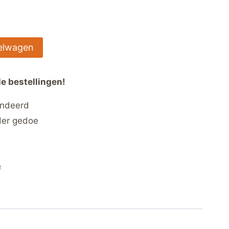
elwagen
le bestellingen!
andeerd
der gedoe
p