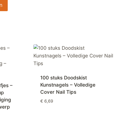
100 stuks Doodskist
Kunstnagels – Volledige
fjes –
Cover Nail Tips
up
iging
€
6,69
werp