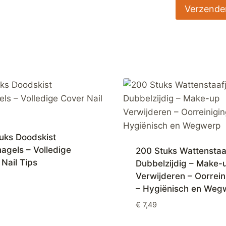
uks Doodskist
agels – Volledige
200 Stuks Wattenstaa
Nail Tips
Dubbelzijdig – Make-
Verwijderen – Oorrein
– Hygiënisch en Weg
€
7,49