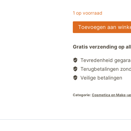
1 op voorraad
Ouriner
Toevoegen aan wink
4-
delige
Gratis verzending op al
Nagelknipperset
met
Tevredenheid gegar
Leren
Terugbetalingen zon
Etui
Veilige betalingen
–
Professionele
Categorie:
Cosmetica en Make-u
Manicure
&
Pedicure
hoeveelheid