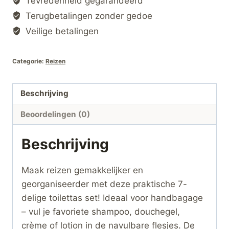
Tevredenheid gegarandeerd
–
Handbagage
Terugbetalingen zonder gedoe
Goedkeuring
Veilige betalingen
–
Navulbare
Categorie:
Reizen
Flessen
–
Beschrijving
Transparante
Toilettas
Beoordelingen (0)
hoeveelheid
Beschrijving
Maak reizen gemakkelijker en
georganiseerder met deze praktische 7-
delige toilettas set! Ideaal voor handbagage
– vul je favoriete shampoo, douchegel,
crème of lotion in de navulbare flesjes. De