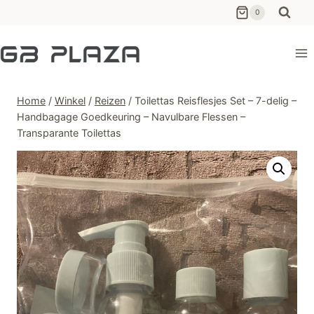
Ga
0
naar
de
inhoud
Home
/
Winkel
/
Reizen
/
Toilettas Reisflesjes Set – 7-delig –
Handbagage Goedkeuring – Navulbare Flessen –
Transparante Toilettas