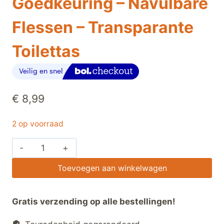
Goedkeuring – Navulbare
Flessen – Transparante
Toilettas
€
8,99
2 op voorraad
Toilettas
Reisflesjes
Toevoegen aan winkelwagen
Set
–
7-
Gratis verzending op alle bestellingen!
delig