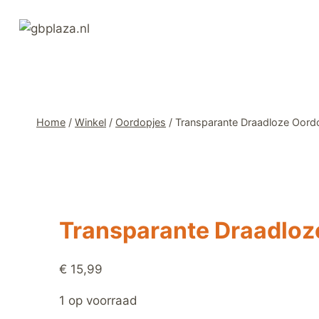
Ga
naar
de
inhoud
Home
/
Winkel
/
Oordopjes
/
Transparante Draadloze Oordo
Transparante Draadloz
€
15,99
1 op voorraad