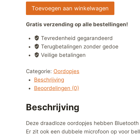
Transparante
Toevoegen aan winkelwagen
Draadloze
Oordopjes
Gratis verzending op alle bestellingen!
Bluetooth
Tevredenheid gegarandeerd
5.3
Terugbetalingen zonder gedoe
hoeveelheid
Veilige betalingen
Categorie:
Oordopjes
Beschrijving
Beoordelingen (0)
Beschrijving
Deze draadloze oordopjes hebben Bluetooth 5
Er zit ook een dubbele microfoon op voor bell