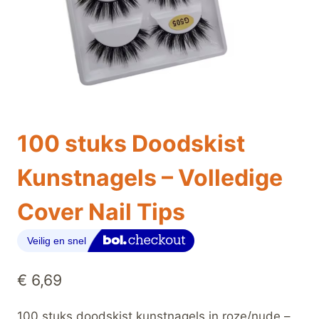
100 stuks Doodskist
Kunstnagels – Volledige
Cover Nail Tips
€
6,69
100 stuks doodskist kunstnagels in roze/nude –