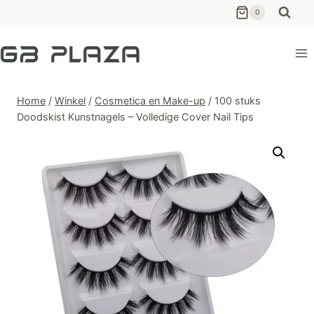
Ga
0
naar
de
inhoud
Home
/
Winkel
/
Cosmetica en Make-up
/
100 stuks
Doodskist Kunstnagels – Volledige Cover Nail Tips