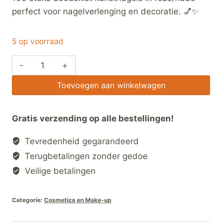
perfect voor nagelverlenging en decoratie. 💅✨
5 op voorraad
100
stuks
Toevoegen aan winkelwagen
Doodskist
Kunstnagels
–
Gratis verzending op alle bestellingen!
Volledige
Tevredenheid gegarandeerd
Cover
Nail
Terugbetalingen zonder gedoe
Tips
Veilige betalingen
hoeveelheid
Categorie:
Cosmetica en Make-up