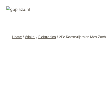
Ga
naar
de
inhoud
Home
/
Winkel
/
Elektronica
/
2Pc Roestvrijstalen Mes Zac