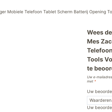
Voor
Samsung
ger Mobiele Telefoon Tablet Scherm Batterij Opening 
Iphone
Ipad
Opener
Wees de 
hoeveelheid
Mes Zac
Telefoon
Tools V
te beoor
Uw e-mailadres
met
*
Uw beoorde
Uw beoorde