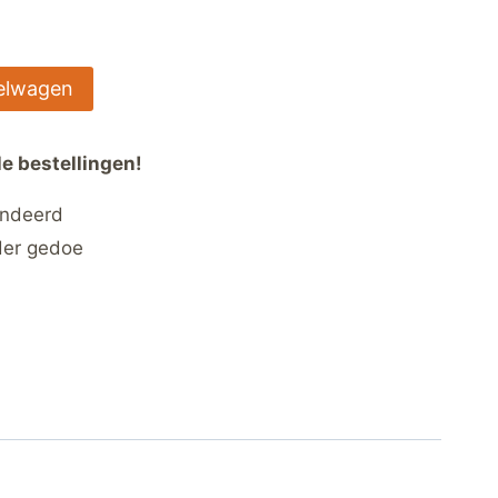
elwagen
le bestellingen!
andeerd
der gedoe