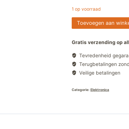
1 op voorraad
2Pc
Toevoegen aan wink
Roestvrijstalen
Mes
Gratis verzending op al
Zacht
Dun
Tevredenheid gegar
Wrikken
Terugbetalingen zon
Spudger
Veilige betalingen
Mobiele
Telefoon
Categorie:
Elektronica
Tablet
Scherm
Batterij
Opening
Tools