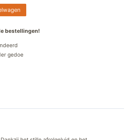
elwagen
le bestellingen!
andeerd
der gedoe
nkzij het stille afrolgeluid en het