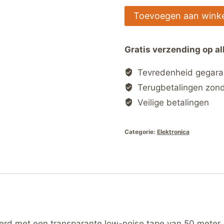
Herbruikbare
Toevoegen aan wink
Tape
Dispenser
Gratis verzending op al
met
Transparante
Tevredenheid gegar
Low-
Terugbetalingen zon
Noise
Veilige betalingen
Tape
–
Categorie:
Elektronica
50m
x
48mm
–
Inclusief
Tape
–
d met een transparante low-noise tape van 50 meter. Da