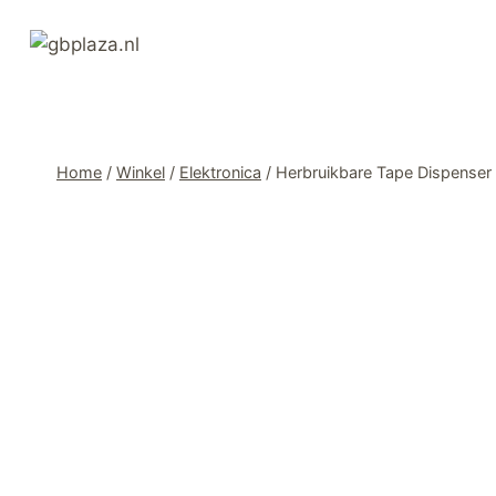
Ga
naar
de
inhoud
Home
/
Winkel
/
Elektronica
/
Herbruikbare Tape Dispenser