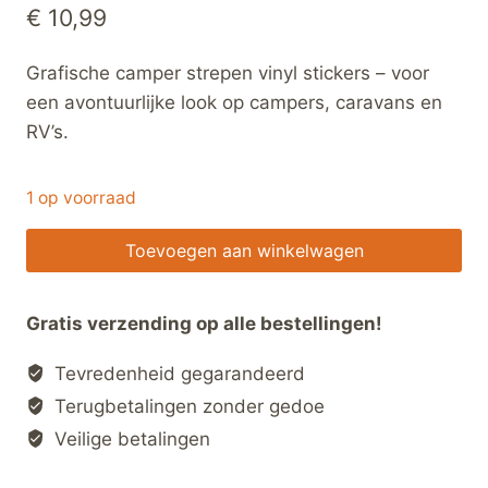
€
10,99
Grafische camper strepen vinyl stickers – voor
een avontuurlijke look op campers, caravans en
RV’s.
1 op voorraad
Camper
Toevoegen aan winkelwagen
Strepen
Vinyl
Gratis verzending op alle bestellingen!
Stickers
–
Tevredenheid gegarandeerd
Grafische
Terugbetalingen zonder gedoe
Avontuur
Veilige betalingen
Decals
voor