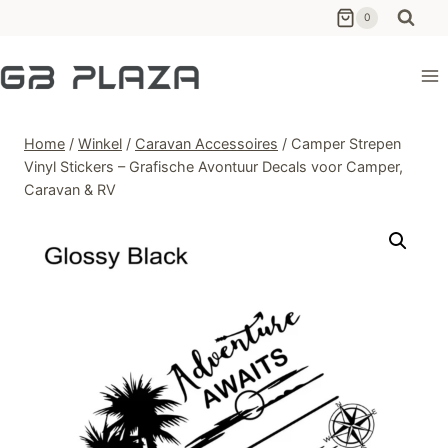
Ga
0
naar
de
inhoud
Home
/
Winkel
/
Caravan Accessoires
/
Camper Strepen
Vinyl Stickers – Grafische Avontuur Decals voor Camper,
Caravan & RV