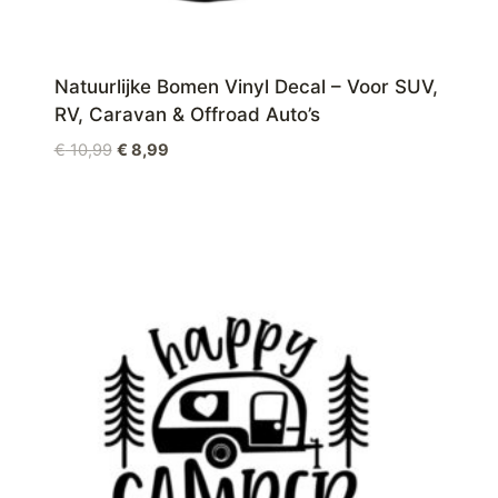
Natuurlijke Bomen Vinyl Decal – Voor SUV,
RV, Caravan & Offroad Auto’s
Oorspronkelijke
Huidige
€
10,99
€
8,99
prijs
prijs
was:
is:
€ 10,99.
€ 8,99.