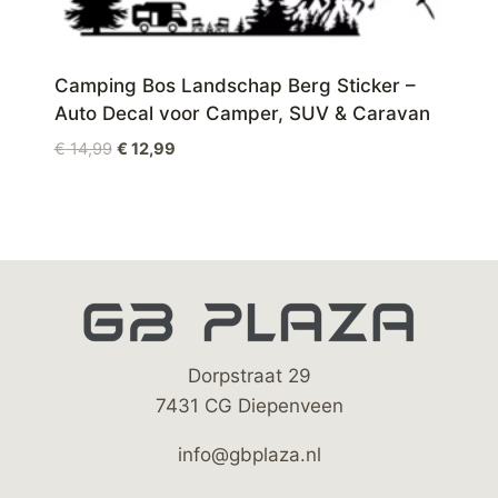
Camping Bos Landschap Berg Sticker –
Auto Decal voor Camper, SUV & Caravan
Oorspronkelijke
Huidige
€
14,99
€
12,99
prijs
prijs
was:
is:
€ 14,99.
€ 12,99.
Dorpstraat 29
7431 CG Diepenveen
info@gbplaza.nl