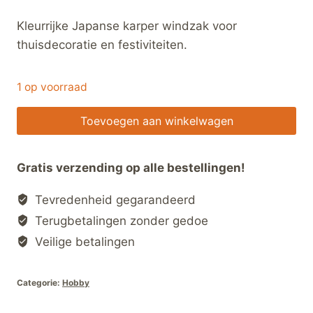
Kleurrijke Japanse karper windzak voor
thuisdecoratie en festiviteiten.
1 op voorraad
Japanse
Toevoegen aan winkelwagen
Koinobori
Windzak
Gratis verzending op alle bestellingen!
–
Kleurrijke
Tevredenheid gegarandeerd
Karper
Terugbetalingen zonder gedoe
Wind
Veilige betalingen
Streamer
hoeveelheid
Categorie:
Hobby