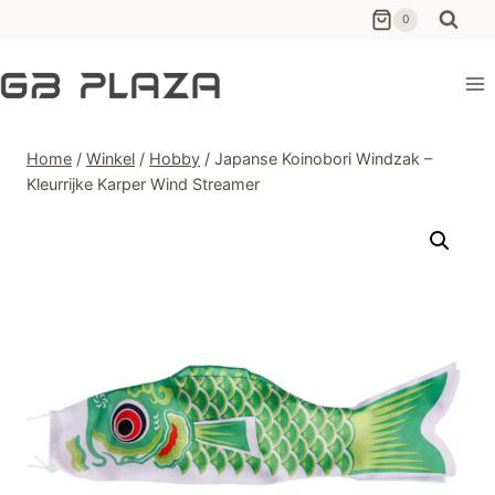
Ga
0
naar
de
inhoud
Home
/
Winkel
/
Hobby
/
Japanse Koinobori Windzak –
Kleurrijke Karper Wind Streamer