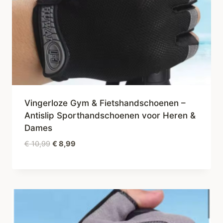
Vingerloze Gym & Fietshandschoenen –
Antislip Sporthandschoenen voor Heren &
Dames
Oorspronkelijke
Huidige
€
10,99
€
8,99
prijs
prijs
was:
is:
€ 10,99.
€ 8,99.