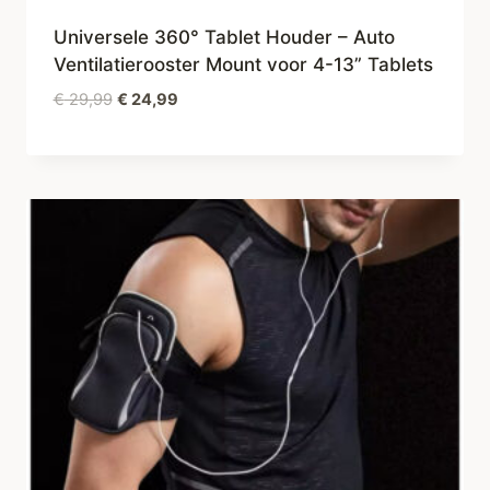
Universele 360° Tablet Houder – Auto
Ventilatierooster Mount voor 4-13” Tablets
Oorspronkelijke
Huidige
€
29,99
€
24,99
prijs
prijs
was:
is:
€ 29,99.
€ 24,99.