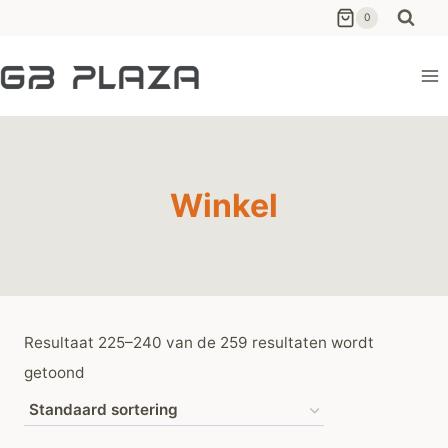
Ga
0
naar
de
inhoud
Winkel
Resultaat 225–240 van de 259 resultaten wordt
getoond