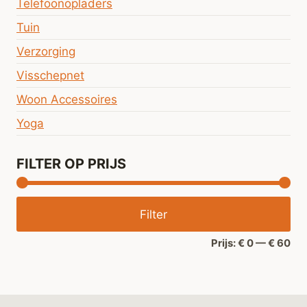
Telefoonopladers
Tuin
Verzorging
Visschepnet
Woon Accessoires
Yoga
FILTER OP PRIJS
Min
Ma
Filter
prij
prij
Prijs:
€ 0
—
€ 60