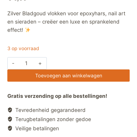
Zilver Bladgoud vlokken voor epoxyhars, nail art
en sieraden – creëer een luxe en sprankelend
effect!
3 op voorraad
1G
Zilver
Toevoegen aan winkelwagen
Bladgoud
Vlokken
–
Gratis verzending op alle bestellingen!
Luxe
Tevredenheid gegarandeerd
Decoratie
voor
Terugbetalingen zonder gedoe
Epoxy,
Veilige betalingen
Nail