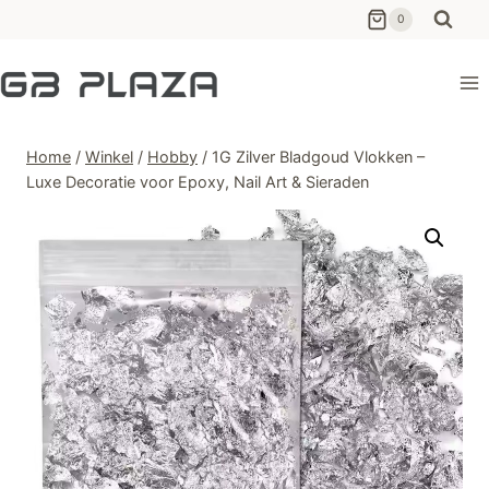
Ga
0
naar
de
inhoud
Home
/
Winkel
/
Hobby
/
1G Zilver Bladgoud Vlokken –
Luxe Decoratie voor Epoxy, Nail Art & Sieraden