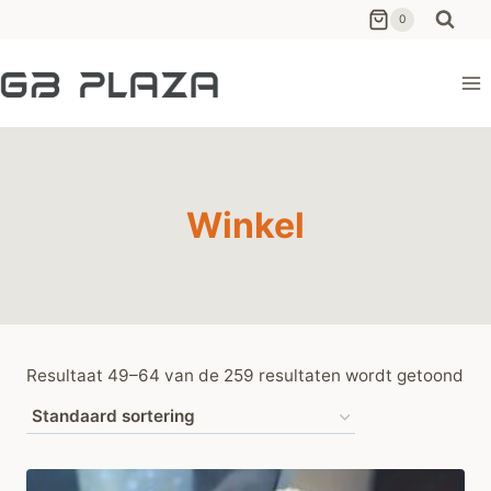
Ga
0
naar
de
inhoud
Winkel
Resultaat 49–64 van de 259 resultaten wordt getoond