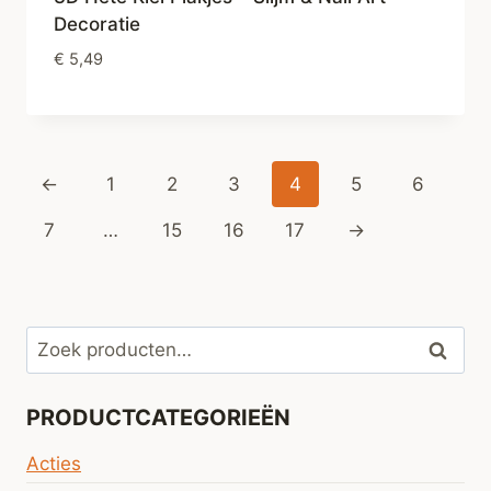
Decoratie
€
5,49
←
1
2
3
4
5
6
7
…
15
16
17
→
Zoeken
Zoeke
naar:
PRODUCTCATEGORIEËN
Acties