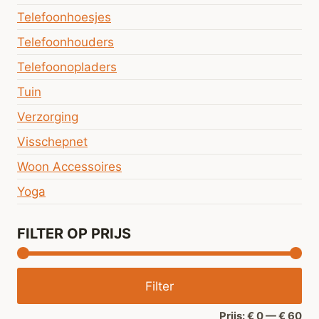
Telefoonhoesjes
Telefoonhouders
Telefoonopladers
Tuin
Verzorging
Visschepnet
Woon Accessoires
Yoga
FILTER OP PRIJS
Min
Ma
Filter
prij
prij
Prijs:
€ 0
—
€ 60