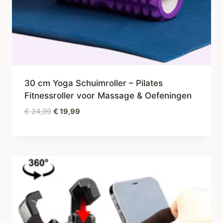
30 cm Yoga Schuimroller – Pilates
Fitnessroller voor Massage & Oefeningen
Oorspronkelijke
Huidige
€
24,99
€
19,99
prijs
prijs
was:
is:
€ 24,99.
€ 19,99.