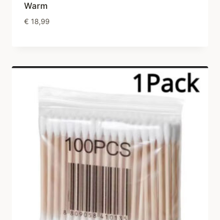
Warm
€
18,99